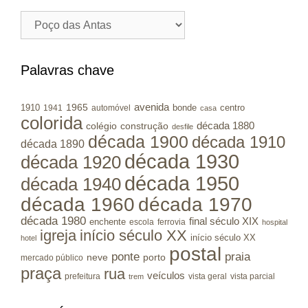
Cidades
/
Municípios
RS
Palavras chave
avenida
1965
1910
bonde
centro
1941
automóvel
casa
colorida
colégio
construção
década 1880
desfile
década 1900
década 1910
década 1890
década 1930
década 1920
década 1950
década 1940
década 1960
década 1970
década 1980
final século XIX
enchente
escola
ferrovia
hospital
igreja
início século XX
início século XX
hotel
postal
ponte
praia
porto
neve
mercado público
praça
rua
veículos
prefeitura
vista geral
vista parcial
trem