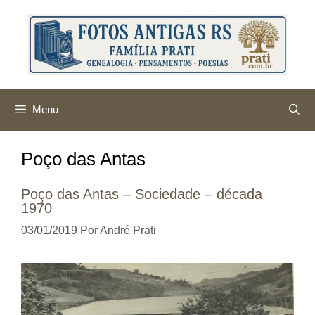
Pular
para
o
conteúdo
Menu
Poço das Antas
Poço das Antas – Sociedade – década
1970
03/01/2019
Por
André Prati