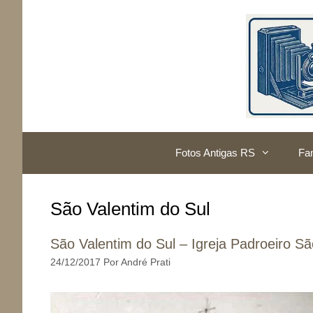
Pular
para
o
conteúdo
Fotos Antigas RS
Fam
São Valentim do Sul
São Valentim do Sul – Igreja Padroeiro Sã
24/12/2017
Por
André Prati