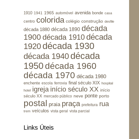
avenida
1965
1910
bonde
1941
automóvel
casa
colorida
colégio
construção
centro
desfile
década
década 1890
década 1880
1900
década
década 1910
década 1930
1920
década
década 1940
1950
década 1960
década 1970
década 1980
final século XIX
enchente
escola
ferrovia
hospital
igreja
início século XX
início
hotel
ponte
porto
século XX
neve
mercado público
postal
praça
rua
praia
prefeitura
veículos
vista geral
vista parcial
trem
Links Úteis