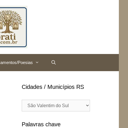
amentos/Poesias
Cidades / Municípios RS
Cidades
/
Municípios
RS
Palavras chave