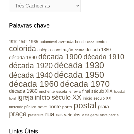
Cidades
/
Municípios
RS
Palavras chave
avenida
1965
1910
bonde
centro
1941
automóvel
casa
colorida
colégio
construção
década 1880
desfile
década 1900
década 1910
década 1890
década 1930
década 1920
década 1950
década 1940
década 1960
década 1970
década 1980
final século XIX
enchente
escola
ferrovia
hospital
igreja
início século XX
início século XX
hotel
postal
ponte
praia
porto
neve
mercado público
praça
rua
veículos
prefeitura
vista geral
vista parcial
trem
Links Úteis