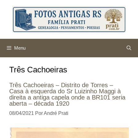
Pular
para
o
conteúdo
Menu
Três Cachoeiras
Três Cachoeiras – Distrito de Torres –
Casa à esquerda do Sr Luizinho Maggi à
direita a antiga capela onde a BR101 seria
aberta – década 1920
08/04/2021
Por
André Prati