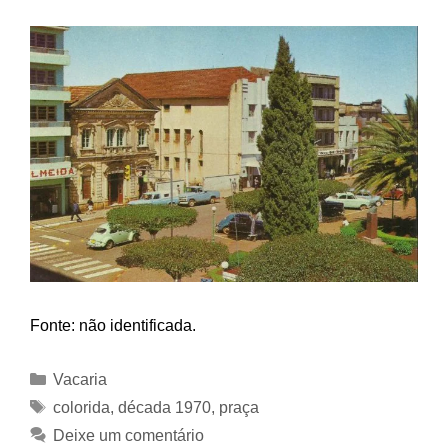
Fonte: não identificada.
Categorias
Vacaria
Tags
colorida
,
década 1970
,
praça
Deixe um comentário