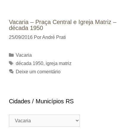
Vacaria – Praça Central e Igreja Matriz –
década 1950
25/09/2016
Por
André Prati
Categorias
Vacaria
Tags
década 1950
,
igreja matriz
Deixe um comentário
Cidades / Municípios RS
Cidades
/
Municípios
RS