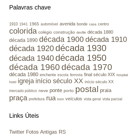
Palavras chave
avenida
1965
1910
bonde
centro
1941
automóvel
casa
colorida
colégio
construção
década 1880
desfile
década 1900
década 1910
década 1890
década 1930
década 1920
década 1950
década 1940
década 1960
década 1970
década 1980
final século XIX
enchente
escola
ferrovia
hospital
igreja
início século XX
início século XX
hotel
postal
ponte
praia
porto
neve
mercado público
praça
rua
veículos
prefeitura
vista geral
vista parcial
trem
Links Úteis
Twitter Fotos Antigas RS