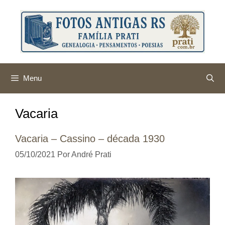
Pular
para
o
conteúdo
Menu
Vacaria
Vacaria – Cassino – década 1930
05/10/2021
Por
André Prati