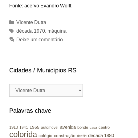
Fonte: acervo Evandro Wolff.
Categorias
Vicente Dutra
Tags
década 1970
,
máquina
Deixe um comentário
Cidades / Municípios RS
Cidades
/
Municípios
RS
Palavras chave
avenida
1965
1910
bonde
centro
1941
automóvel
casa
colorida
colégio
construção
década 1880
desfile