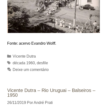
Fonte: acervo Evandro Wolff.
Categorias
Vicente Dutra
Tags
década 1960
,
desfile
Deixe um comentário
Vicente Dutra – Rio Uruguai – Balseiros –
1950
26/11/2019
Por
André Prati