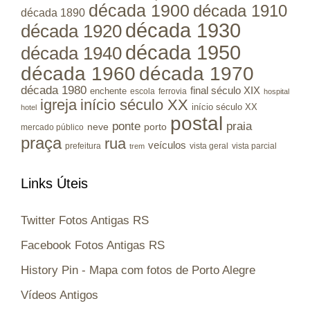
década 1900
década 1910
década 1890
década 1930
década 1920
década 1950
década 1940
década 1960
década 1970
década 1980
final século XIX
enchente
escola
ferrovia
hospital
igreja
início século XX
início século XX
hotel
postal
ponte
praia
porto
neve
mercado público
praça
rua
veículos
prefeitura
vista geral
vista parcial
trem
Links Úteis
Twitter Fotos Antigas RS
Facebook Fotos Antigas RS
History Pin - Mapa com fotos de Porto Alegre
Vídeos Antigos