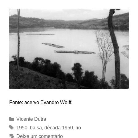
Fonte: acervo Evandro Wolff.
Categorias
Vicente Dutra
Tags
1950
,
balsa
,
década 1950
,
rio
Deixe um comentário