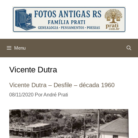
Pular
para
o
conteúdo
Menu
Vicente Dutra
Vicente Dutra – Desfile – década 1960
08/11/2020
Por
André Prati