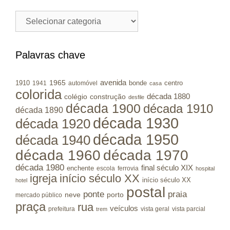
Cidades
/
Municípios
RS
Palavras chave
avenida
1965
1910
bonde
centro
1941
automóvel
casa
colorida
colégio
construção
década 1880
desfile
década 1900
década 1910
década 1890
década 1930
década 1920
década 1950
década 1940
década 1960
década 1970
década 1980
final século XIX
enchente
escola
ferrovia
hospital
igreja
início século XX
início século XX
hotel
postal
ponte
praia
porto
neve
mercado público
praça
rua
veículos
prefeitura
vista geral
vista parcial
trem