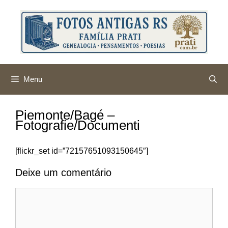
Pular
para
o
conteúdo
Menu
Piemonte/Bagé –
Fotografie/Documenti
[flickr_set id=”72157651093150645″]
Deixe um comentário
Comentário