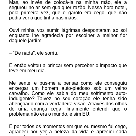
Mas, ao invés de colocá-la na minha mão, ele a
segurou no ar sem qualquer razão. Nessa hora notei,
pela primeira vez, que o garoto era cego, que não
podia ver o que tinha nas mãos.
Ouvi minha voz sumir, lágrimas despontaram ao sol
enquanto lhe agradecia por escolher a melhor flor
daquele jardim.
– “De nada”, ele sorriu.
E então voltou a brincar sem perceber o impacto que
teve em meu dia.
Me sentei e pus-me a pensar como ele conseguiu
enxergar um homem auto-piedoso sob um velho
carvalho. Como ele sabia do meu sofrimento auto-
indulgente? Talvez no seu coração ele tenha sido
abençoado com a verdadeira visão. Através dos olhos
de uma criança cega, finalmente entendi que o
problema não era o mundo, e sim EU.
E por todos os momentos em que eu mesmo fui cego,
agradeci por ver a beleza da vida e apreciei cada