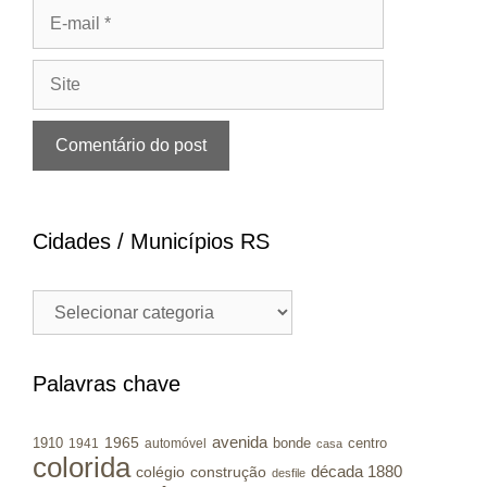
E-
mail
Site
Cidades / Municípios RS
Cidades
/
Municípios
RS
Palavras chave
avenida
1965
1910
bonde
centro
1941
automóvel
casa
colorida
colégio
construção
década 1880
desfile