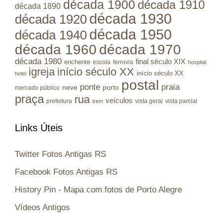
década 1900
década 1910
década 1890
década 1930
década 1920
década 1950
década 1940
década 1960
década 1970
década 1980
final século XIX
enchente
escola
ferrovia
hospital
igreja
início século XX
início século XX
hotel
postal
ponte
praia
porto
neve
mercado público
praça
rua
veículos
prefeitura
vista geral
vista parcial
trem
Links Úteis
Twitter Fotos Antigas RS
Facebook Fotos Antigas RS
History Pin - Mapa com fotos de Porto Alegre
Vídeos Antigos