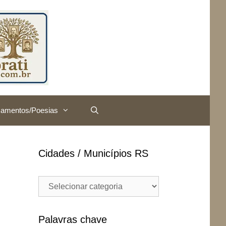
amentos/Poesias
Cidades / Municípios RS
Cidades
/
Municípios
RS
Palavras chave