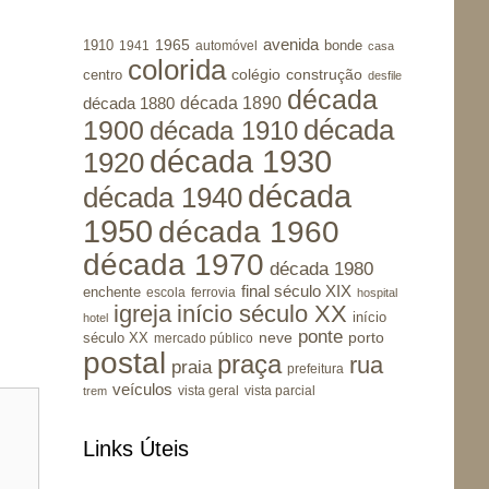
avenida
1965
1910
bonde
1941
automóvel
casa
colorida
colégio
construção
centro
desfile
década
década 1890
década 1880
1900
década
década 1910
década 1930
1920
década
década 1940
1950
década 1960
década 1970
década 1980
final século XIX
enchente
escola
ferrovia
hospital
igreja
início século XX
início
hotel
ponte
porto
século XX
neve
mercado público
postal
praça
rua
praia
prefeitura
veículos
vista geral
vista parcial
trem
Links Úteis