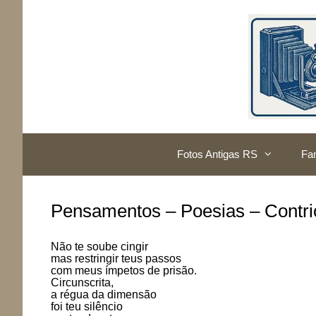
Pular
para
o
conteúdo
Fotos Antigas RS
Fam
Pensamentos – Poesias – Contri
Não te soube cingir
mas restringir teus passos
com meus ímpetos de prisão.
Circunscrita,
a régua da dimensão
foi teu silêncio