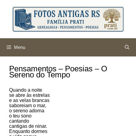
Pular
para
o
conteúdo
Menu
Pensamentos – Poesias – O
Sereno do Tempo
Quando a noite
se abre às estrelas
e as velas brancas
saboreiam o mar,
o sereno adorna
o teu sono
cantando
cantigas de ninar.
Enquanto dormes