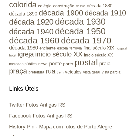
colorida
colégio
construção
década 1880
desfile
década 1900
década 1910
década 1890
década 1930
década 1920
década 1950
década 1940
década 1960
década 1970
década 1980
final século XIX
enchente
escola
ferrovia
hospital
igreja
início século XX
início século XX
hotel
postal
ponte
praia
porto
neve
mercado público
praça
rua
veículos
prefeitura
vista geral
vista parcial
trem
Links Úteis
Twitter Fotos Antigas RS
Facebook Fotos Antigas RS
History Pin - Mapa com fotos de Porto Alegre