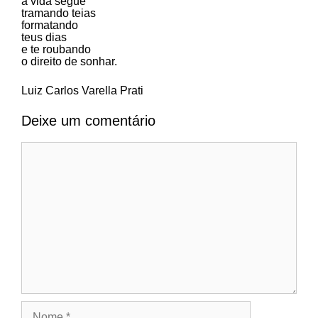
a vida segue
tramando teias
formatando
teus dias
e te roubando
o direito de sonhar.
Luiz Carlos Varella Prati
Deixe um comentário
Comentário
Nome