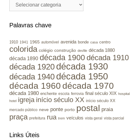
Cidades
/
Municípios
RS
Palavras chave
avenida
1965
1910
bonde
centro
1941
automóvel
casa
colorida
colégio
construção
década 1880
desfile
década 1900
década 1910
década 1890
década 1930
década 1920
década 1950
década 1940
década 1960
década 1970
década 1980
final século XIX
enchente
escola
ferrovia
hospital
igreja
início século XX
início século XX
hotel
postal
ponte
praia
porto
neve
mercado público
praça
rua
veículos
prefeitura
vista geral
vista parcial
trem
Links Úteis