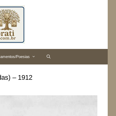
amentos/Poesias
das) – 1912