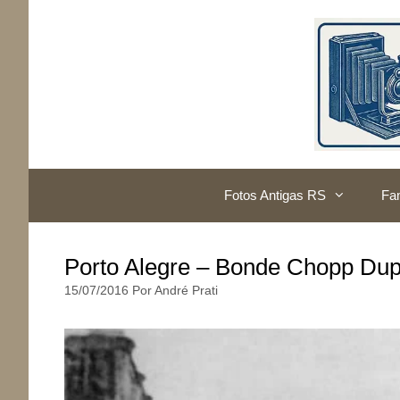
Pular
para
o
conteúdo
Fotos Antigas RS
Fam
Porto Alegre – Bonde Chopp Dup
15/07/2016
Por
André Prati