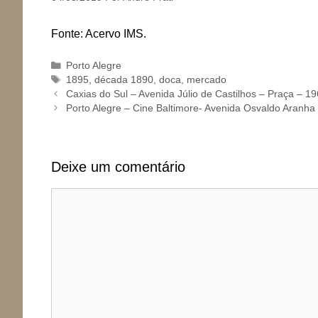
Fonte: Acervo IMS.
Categorias
Porto Alegre
Tags
1895
,
década 1890
,
doca
,
mercado
Caxias do Sul – Avenida Júlio de Castilhos – Praça – 1
Porto Alegre – Cine Baltimore- Avenida Osvaldo Aranha
Deixe um comentário
Comentário