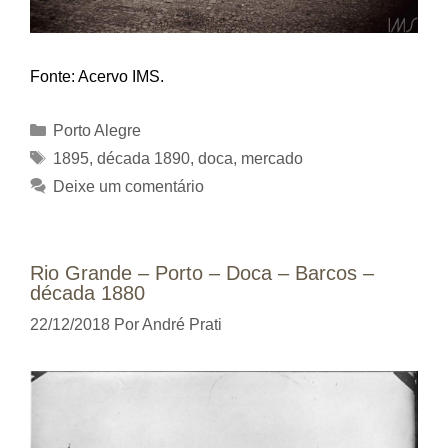
Fonte: Acervo IMS.
Categorias
Porto Alegre
Tags
1895
,
década 1890
,
doca
,
mercado
Deixe um comentário
Rio Grande – Porto – Doca – Barcos –
década 1880
22/12/2018
Por
André Prati