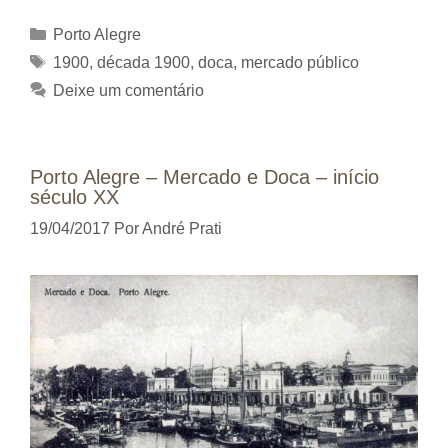
Categorias
Porto Alegre
Tags
1900
,
década 1900
,
doca
,
mercado público
Deixe um comentário
Porto Alegre – Mercado e Doca – início
século XX
19/04/2017
Por
André Prati