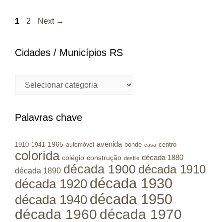
Page
Page
1
2
Next
→
Cidades / Municípios RS
Cidades
/
Municípios
RS
Palavras chave
avenida
1965
1910
bonde
centro
1941
automóvel
casa
colorida
colégio
construção
década 1880
desfile
década 1900
década 1910
década 1890
década 1930
década 1920
década 1950
década 1940
década 1960
década 1970