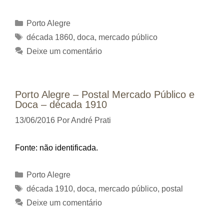
Categorias
Porto Alegre
Tags
década 1860
,
doca
,
mercado público
Deixe um comentário
Porto Alegre – Postal Mercado Público e
Doca – década 1910
13/06/2016
Por
André Prati
Fonte: não identificada.
Categorias
Porto Alegre
Tags
década 1910
,
doca
,
mercado público
,
postal
Deixe um comentário