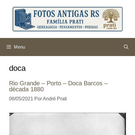
Pular
para
o
conteúdo
Menu
doca
Rio Grande – Porto – Doca Barcos –
década 1880
06/05/2021
Por
André Prati