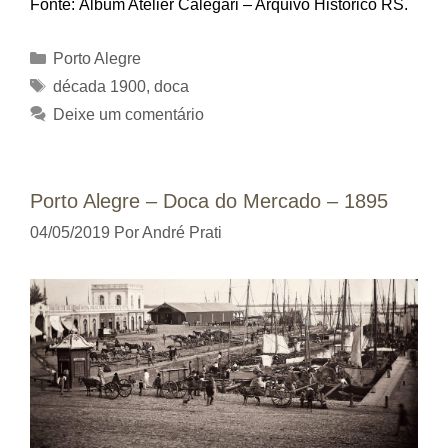
Fonte: Álbum Atelier Calegari – Arquivo Histórico RS.
Categorias
Porto Alegre
Tags
década 1900
,
doca
Deixe um comentário
Porto Alegre – Doca do Mercado – 1895
04/05/2019
Por
André Prati