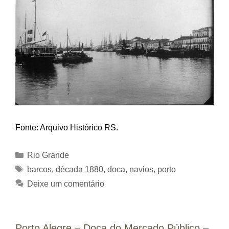
Fonte: Arquivo Histórico RS.
Categorias
Rio Grande
Tags
barcos
,
década 1880
,
doca
,
navios
,
porto
Deixe um comentário
Porto Alegre – Doca do Mercado Público –