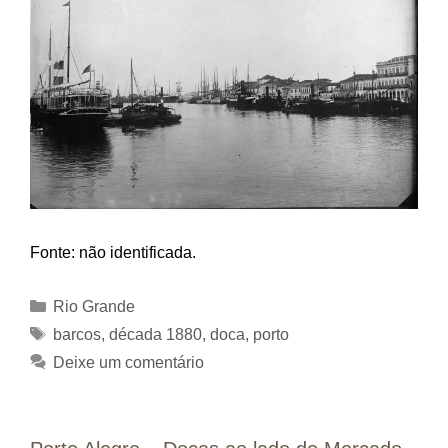
Fonte: não identificada.
Categorias
Rio Grande
Tags
barcos
,
década 1880
,
doca
,
porto
Deixe um comentário