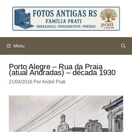
Pular
para
o
conteúdo
Menu
Porto Alegre – Rua da Praia
(atual Andradas) – década 1930
21/04/2016
Por
André Prati