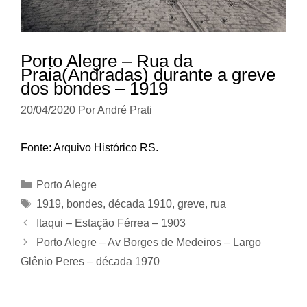
Porto Alegre – Rua da
Praia(Andradas) durante a greve
dos bondes – 1919
20/04/2020
Por
André Prati
Fonte: Arquivo Histórico RS.
Categorias
Porto Alegre
Tags
1919
,
bondes
,
década 1910
,
greve
,
rua
Itaqui – Estação Férrea – 1903
Porto Alegre – Av Borges de Medeiros – Largo
Glênio Peres – década 1970