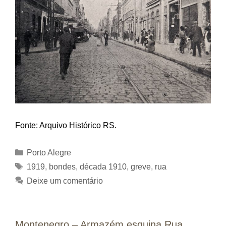
Fonte: Arquivo Histórico RS.
Categorias
Porto Alegre
Tags
1919
,
bondes
,
década 1910
,
greve
,
rua
Deixe um comentário
Montenegro – Armazém esquina Rua