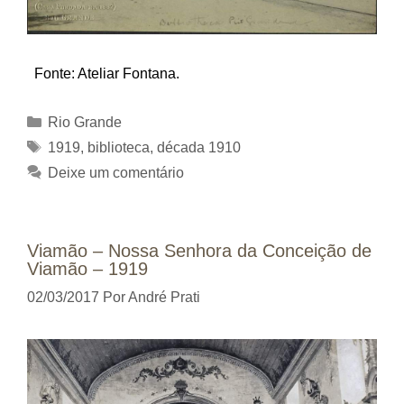
Fonte: Ateliar Fontana.
Categorias
Rio Grande
Tags
1919
,
biblioteca
,
década 1910
Deixe um comentário
Viamão – Nossa Senhora da Conceição de
Viamão – 1919
02/03/2017
Por
André Prati