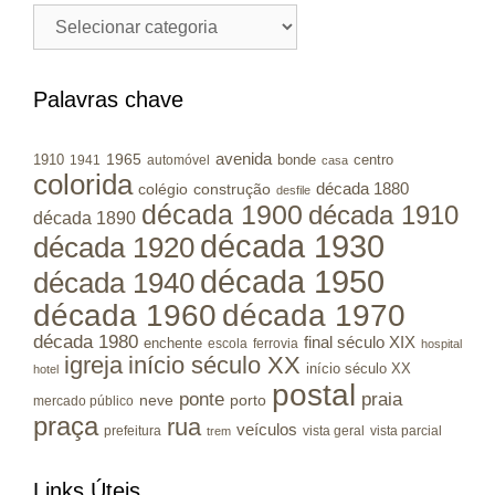
Cidades
/
Municípios
RS
Palavras chave
avenida
1965
1910
bonde
centro
1941
automóvel
casa
colorida
colégio
construção
década 1880
desfile
década 1900
década 1910
década 1890
década 1930
década 1920
década 1950
década 1940
década 1960
década 1970
década 1980
final século XIX
enchente
escola
ferrovia
hospital
igreja
início século XX
início século XX
hotel
postal
ponte
praia
porto
neve
mercado público
praça
rua
veículos
prefeitura
vista geral
vista parcial
trem
Links Úteis