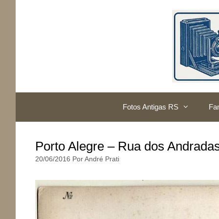
Pular
para
o
conteúdo
Fotos Antigas RS
Fam
Porto Alegre – Rua dos Andrada
20/06/2016
Por
André Prati