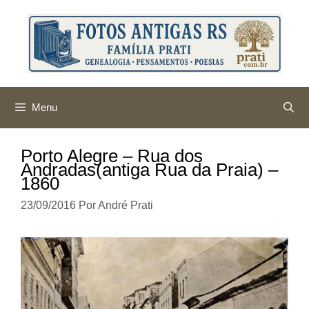
Pular
para
o
conteúdo
Menu
Porto Alegre – Rua dos
Andradas(antiga Rua da Praia) –
1860
23/09/2016
Por
André Prati