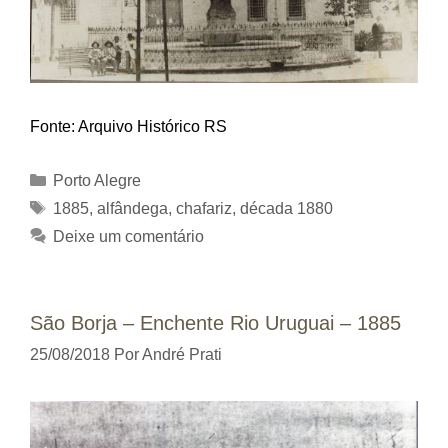
Fonte: Arquivo Histórico RS
Categorias
Porto Alegre
Tags
1885
,
alfândega
,
chafariz
,
década 1880
Deixe um comentário
São Borja – Enchente Rio Uruguai – 1885
25/08/2018
Por
André Prati