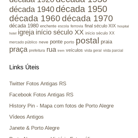
década 1950
década 1940
década 1960
década 1970
década 1980
final século XIX
enchente
escola
ferrovia
hospital
igreja
início século XX
início século XX
hotel
postal
ponte
praia
porto
neve
mercado público
praça
rua
veículos
prefeitura
vista geral
vista parcial
trem
Links Úteis
Twitter Fotos Antigas RS
Facebook Fotos Antigas RS
History Pin - Mapa com fotos de Porto Alegre
Vídeos Antigos
Janete & Porto Alegre