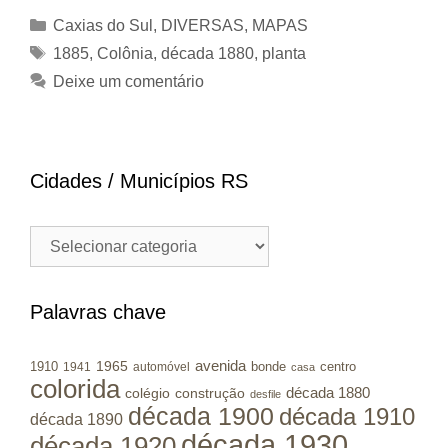
Categorias
Caxias do Sul
,
DIVERSAS
,
MAPAS
Tags
1885
,
Colônia
,
década 1880
,
planta
Deixe um comentário
Cidades / Municípios RS
Cidades
/
Municípios
RS
Palavras chave
avenida
1965
1910
bonde
centro
1941
automóvel
casa
colorida
colégio
construção
década 1880
desfile
década 1900
década 1910
década 1890
década 1930
década 1920