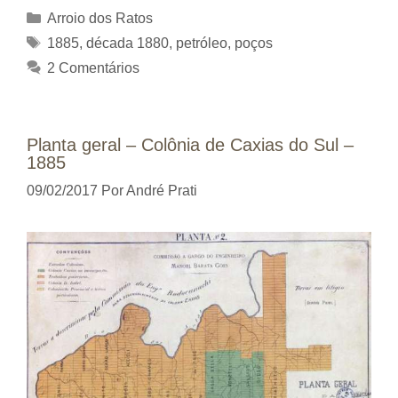
Categorias
Arroio dos Ratos
Tags
1885
,
década 1880
,
petróleo
,
poços
2 Comentários
Planta geral – Colônia de Caxias do Sul –
1885
09/02/2017
Por
André Prati