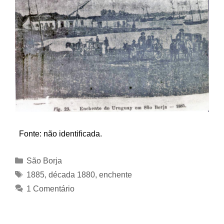
Fonte: não identificada.
Categorias
São Borja
Tags
1885
,
década 1880
,
enchente
1 Comentário