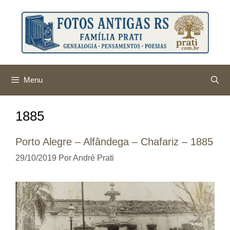
Pular
para
o
conteúdo
Menu
1885
Porto Alegre – Alfândega – Chafariz – 1885
29/10/2019
Por
André Prati