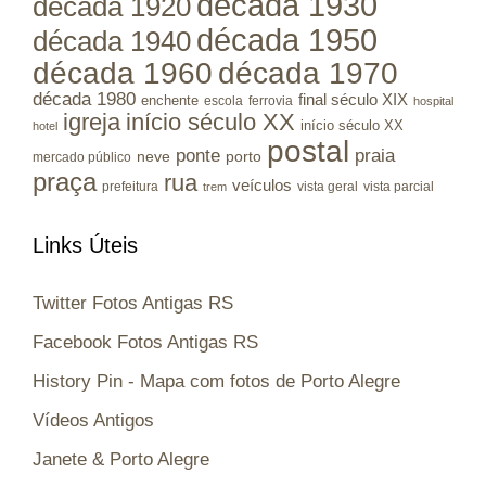
década 1930
década 1920
década 1950
década 1940
década 1960
década 1970
década 1980
final século XIX
enchente
escola
ferrovia
hospital
igreja
início século XX
início século XX
hotel
postal
ponte
praia
porto
neve
mercado público
praça
rua
veículos
prefeitura
vista geral
vista parcial
trem
Links Úteis
Twitter Fotos Antigas RS
Facebook Fotos Antigas RS
History Pin - Mapa com fotos de Porto Alegre
Vídeos Antigos
Janete & Porto Alegre