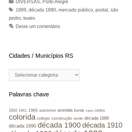
Categorias
DIVERSAS
,
Porto Alegre
Tags
1899
,
década 1890
,
mercado público
,
postal
,
são
pedro
,
teatro
Deixe um comentário
Cidades / Municípios RS
Cidades
/
Municípios
RS
Palavras chave
avenida
1965
1910
bonde
centro
1941
automóvel
casa
colorida
colégio
construção
década 1880
desfile
década 1900
década 1910
década 1890