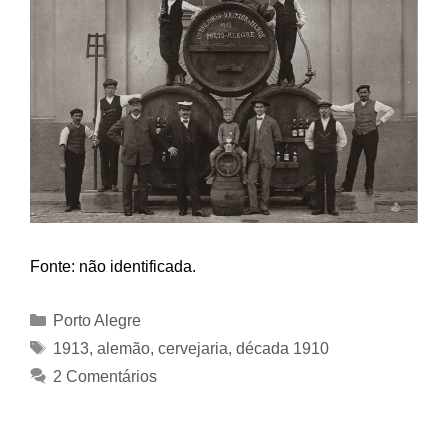
Fonte: não identificada.
Categorias
Porto Alegre
Tags
1913
,
alemão
,
cervejaria
,
década 1910
2 Comentários