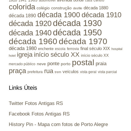
1965
1910
bonde
centro
1941
automóvel
casa
colorida
colégio
construção
década 1880
desfile
década 1900
década 1910
década 1890
década 1930
década 1920
década 1950
década 1940
década 1960
década 1970
década 1980
final século XIX
enchente
escola
ferrovia
hospital
igreja
início século XX
início século XX
hotel
postal
ponte
praia
porto
neve
mercado público
praça
rua
veículos
prefeitura
vista geral
vista parcial
trem
Links Úteis
Twitter Fotos Antigas RS
Facebook Fotos Antigas RS
History Pin - Mapa com fotos de Porto Alegre