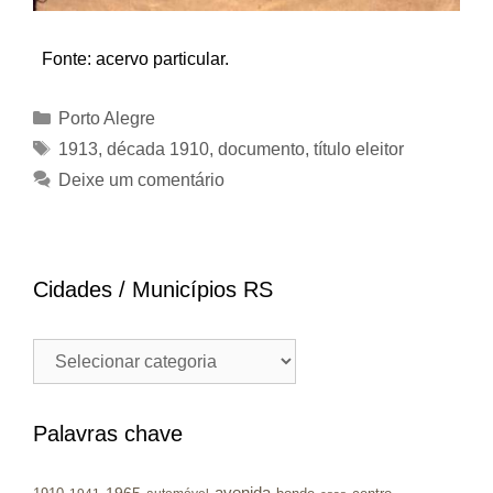
Fonte: acervo particular.
Categorias
Porto Alegre
Tags
1913
,
década 1910
,
documento
,
título eleitor
Deixe um comentário
Cidades / Municípios RS
Cidades
/
Municípios
RS
Palavras chave
avenida