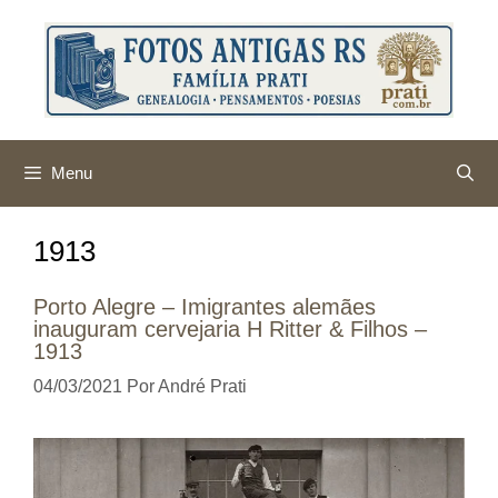
Pular
para
o
conteúdo
Menu
1913
Porto Alegre – Imigrantes alemães
inauguram cervejaria H Ritter & Filhos –
1913
04/03/2021
Por
André Prati