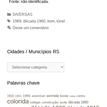
Fonte: não identificada.
Categorias
DIVERSAS
Tags
1969
,
década 1960
,
trem
,
túnel
Deixe um comentário
Cidades / Municípios RS
Cidades
/
Municípios
RS
Palavras chave
avenida
1965
1910
bonde
centro
1941
automóvel
casa
colorida
colégio
construção
década 1880
desfile