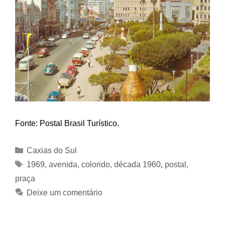
Fonte: Postal Brasil Turístico.
Categorias
Caxias do Sul
Tags
1969
,
avenida
,
colorido
,
década 1960
,
postal
,
praça
Deixe um comentário