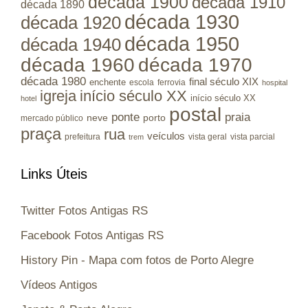
década 1900
década 1910
década 1890
década 1930
década 1920
década 1950
década 1940
década 1960
década 1970
década 1980
final século XIX
enchente
escola
ferrovia
hospital
igreja
início século XX
início século XX
hotel
postal
ponte
praia
porto
neve
mercado público
praça
rua
veículos
prefeitura
vista geral
vista parcial
trem
Links Úteis
Twitter Fotos Antigas RS
Facebook Fotos Antigas RS
History Pin - Mapa com fotos de Porto Alegre
Vídeos Antigos