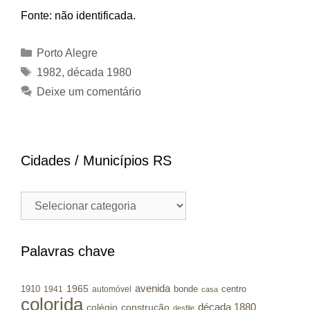
Fonte: não identificada.
Categorias
Porto Alegre
Tags
1982
,
década 1980
Deixe um comentário
Cidades / Municípios RS
Cidades
/
Municípios
RS
Palavras chave
avenida
1965
1910
bonde
centro
1941
automóvel
casa
colorida
colégio
construção
década 1880
desfile