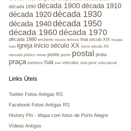
década 1900
década 1910
década 1890
década 1930
década 1920
década 1950
década 1940
década 1960
década 1970
década 1980
final século XIX
enchente
escola
ferrovia
hospital
igreja
início século XX
início século XX
hotel
postal
ponte
praia
porto
neve
mercado público
praça
rua
veículos
prefeitura
vista geral
vista parcial
trem
Links Úteis
Twitter Fotos Antigas RS
Facebook Fotos Antigas RS
History Pin - Mapa com fotos de Porto Alegre
Vídeos Antigos