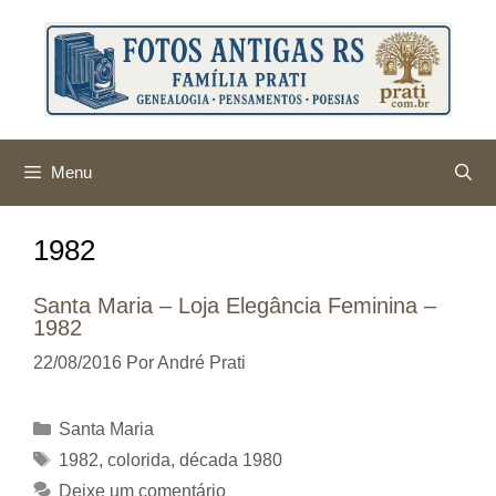
Pular
para
o
conteúdo
Menu
1982
Santa Maria – Loja Elegância Feminina –
1982
22/08/2016
Por
André Prati
Categorias
Santa Maria
Tags
1982
,
colorida
,
década 1980
Deixe um comentário