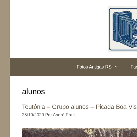
Pular
para
o
conteúdo
Fotos Antigas RS
Fam
alunos
Teutônia – Grupo alunos – Picada Boa Vis
25/10/2020
Por
André Prati