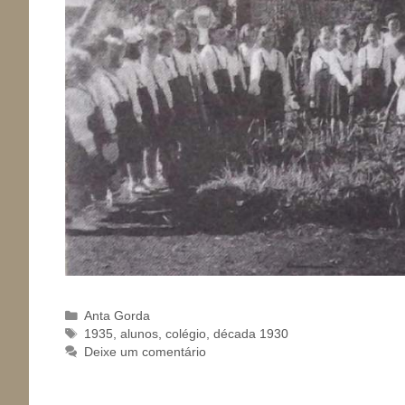
Categorias
Anta Gorda
Tags
1935
,
alunos
,
colégio
,
década 1930
Deixe um comentário