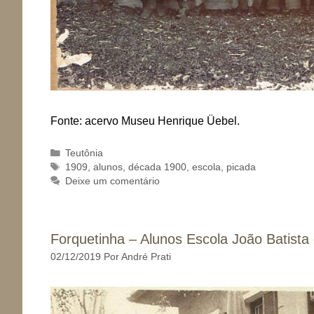
Fonte: acervo Museu Henrique Üebel.
Categorias
Teutônia
Tags
1909
,
alunos
,
década 1900
,
escola
,
picada
Deixe um comentário
Forquetinha – Alunos Escola João Batista
02/12/2019
Por
André Prati