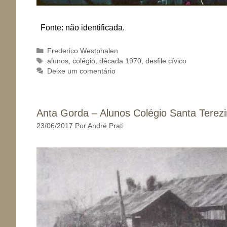
Fonte: não identificada.
Categorias
Frederico Westphalen
Tags
alunos
,
colégio
,
década 1970
,
desfile cívico
Deixe um comentário
Anta Gorda – Alunos Colégio Santa Terez
23/06/2017
Por
André Prati