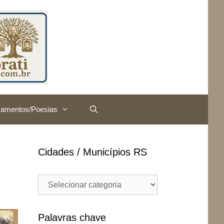
amentos/Poesias
Cidades / Municípios RS
Cidades
/
Municípios
RS
Palavras chave