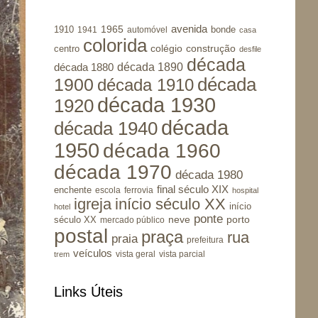
avenida
1965
1910
bonde
1941
automóvel
casa
colorida
colégio
construção
centro
desfile
década
década 1890
década 1880
1900
década
década 1910
década 1930
1920
década
década 1940
1950
década 1960
década 1970
década 1980
final século XIX
enchente
escola
ferrovia
hospital
igreja
início século XX
início
hotel
ponte
porto
século XX
neve
mercado público
postal
praça
rua
praia
prefeitura
veículos
vista geral
vista parcial
trem
Links Úteis