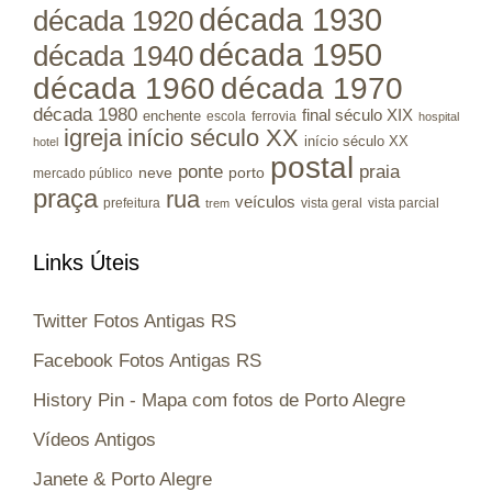
década 1930
década 1920
década 1950
década 1940
década 1960
década 1970
década 1980
final século XIX
enchente
escola
ferrovia
hospital
igreja
início século XX
início século XX
hotel
postal
ponte
praia
porto
neve
mercado público
praça
rua
veículos
prefeitura
vista geral
vista parcial
trem
Links Úteis
Twitter Fotos Antigas RS
Facebook Fotos Antigas RS
History Pin - Mapa com fotos de Porto Alegre
Vídeos Antigos
Janete & Porto Alegre