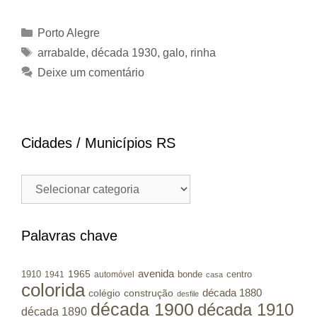
Categorias
Porto Alegre
Tags
arrabalde
,
década 1930
,
galo
,
rinha
Deixe um comentário
Cidades / Municípios RS
Cidades
/
Municípios
RS
Palavras chave
avenida
1965
1910
bonde
centro
1941
automóvel
casa
colorida
colégio
construção
década 1880
desfile
década 1900
década 1910
década 1890