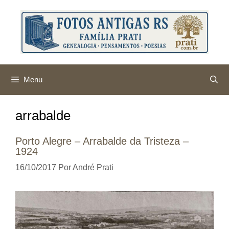
Pular
para
o
conteúdo
Menu
arrabalde
Porto Alegre – Arrabalde da Tristeza –
1924
16/10/2017
Por
André Prati