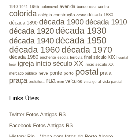
avenida
1965
1910
bonde
centro
1941
automóvel
casa
colorida
colégio
construção
década 1880
desfile
década 1900
década 1910
década 1890
década 1930
década 1920
década 1950
década 1940
década 1960
década 1970
década 1980
final século XIX
enchente
escola
ferrovia
hospital
igreja
início século XX
início século XX
hotel
postal
ponte
praia
porto
neve
mercado público
praça
rua
veículos
prefeitura
vista geral
vista parcial
trem
Links Úteis
Twitter Fotos Antigas RS
Facebook Fotos Antigas RS
History Pin - Mapa com fotos de Porto Alegre