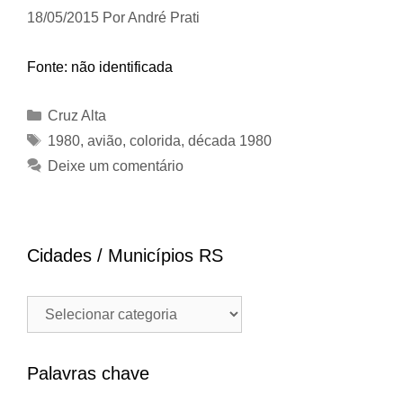
18/05/2015
Por
André Prati
Fonte: não identificada
Categorias
Cruz Alta
Tags
1980
,
avião
,
colorida
,
década 1980
Deixe um comentário
Cidades / Municípios RS
Cidades
/
Municípios
RS
Palavras chave