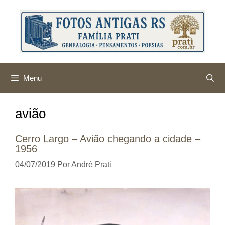
Pular
para
o
conteúdo
Menu
avião
Cerro Largo – Avião chegando a cidade –
1956
04/07/2019
Por
André Prati