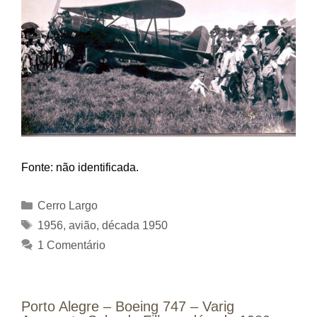
Fonte: não identificada.
Categorias
Cerro Largo
Tags
1956
,
avião
,
década 1950
1 Comentário
Porto Alegre – Boeing 747 – Varig