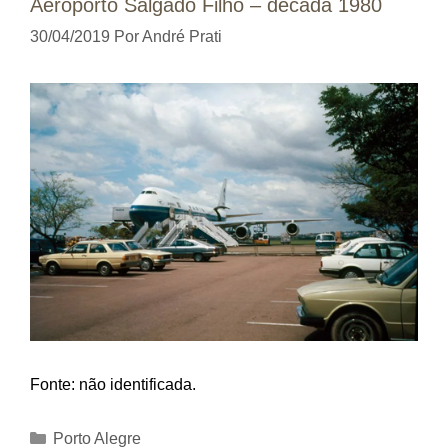
Aeroporto Salgado Filho – década 1980
30/04/2019
Por
André Prati
Fonte: não identificada.
Categorias
Porto Alegre