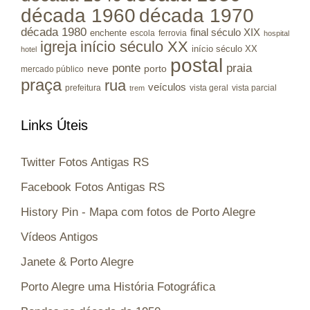
década 1960
década 1970
década 1980
final século XIX
enchente
escola
ferrovia
hospital
igreja
início século XX
início século XX
hotel
postal
ponte
praia
porto
neve
mercado público
praça
rua
veículos
prefeitura
vista geral
vista parcial
trem
Links Úteis
Twitter Fotos Antigas RS
Facebook Fotos Antigas RS
History Pin - Mapa com fotos de Porto Alegre
Vídeos Antigos
Janete & Porto Alegre
Porto Alegre uma História Fotográfica