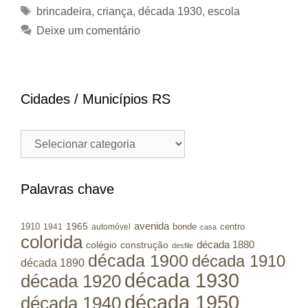
Tags
brincadeira
,
criança
,
década 1930
,
escola
Deixe um comentário
Cidades / Municípios RS
Cidades
/
Municípios
RS
Palavras chave
avenida
1965
1910
bonde
centro
1941
automóvel
casa
colorida
colégio
construção
década 1880
desfile
década 1900
década 1910
década 1890
década 1930
década 1920
década 1950
década 1940