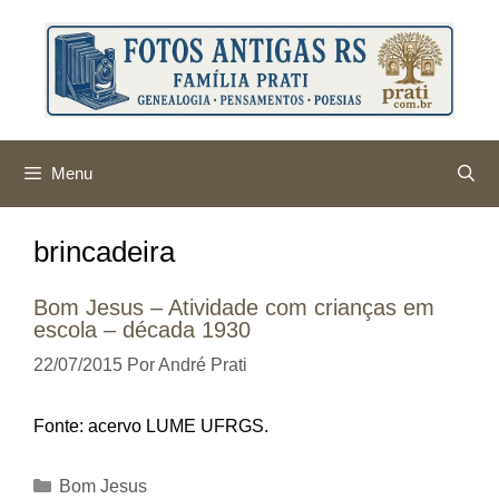
Pular
para
o
conteúdo
Menu
brincadeira
Bom Jesus – Atividade com crianças em
escola – década 1930
22/07/2015
Por
André Prati
Fonte: acervo LUME UFRGS.
Categorias
Bom Jesus