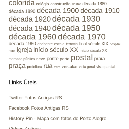
colorida
colégio
construção
década 1880
desfile
década 1900
década 1910
década 1890
década 1930
década 1920
década 1950
década 1940
década 1960
década 1970
década 1980
final século XIX
enchente
escola
ferrovia
hospital
igreja
início século XX
início século XX
hotel
postal
ponte
praia
porto
neve
mercado público
praça
rua
veículos
prefeitura
vista geral
vista parcial
trem
Links Úteis
Twitter Fotos Antigas RS
Facebook Fotos Antigas RS
History Pin - Mapa com fotos de Porto Alegre
Vídeos Antigos