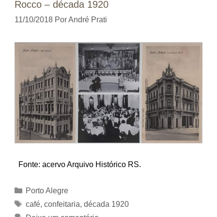
Rocco – década 1920
11/10/2018
Por
André Prati
Fonte: acervo Arquivo Histórico RS.
Categorias
Porto Alegre
Tags
café
,
confeitaria
,
década 1920