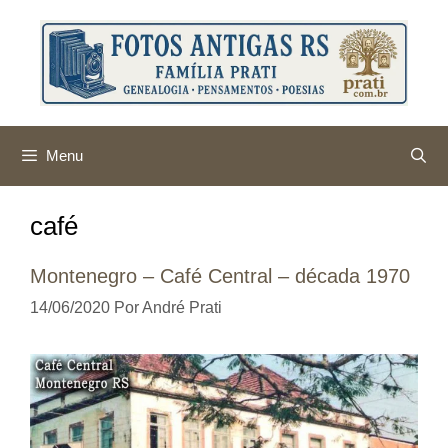
Pular
para
o
conteúdo
Menu
café
Montenegro – Café Central – década 1970
14/06/2020
Por
André Prati