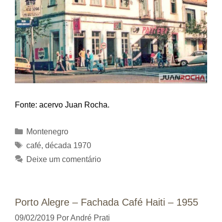
Fonte: acervo Juan Rocha.
Categorias
Montenegro
Tags
café
,
década 1970
Deixe um comentário
Porto Alegre – Fachada Café Haiti – 1955
09/02/2019
Por
André Prati