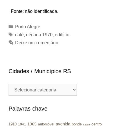
Fonte: não identificada.
Categorias
Porto Alegre
Tags
café
,
década 1970
,
edifício
Deixe um comentário
Cidades / Municípios RS
Cidades
/
Municípios
RS
Palavras chave
avenida
1965
1910
bonde
centro
1941
automóvel
casa