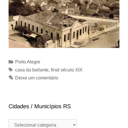
Categorias
Porto Alegre
Tags
casa da bailante
,
final século XIX
Deixe um comentário
Cidades / Municípios RS
Cidades
/