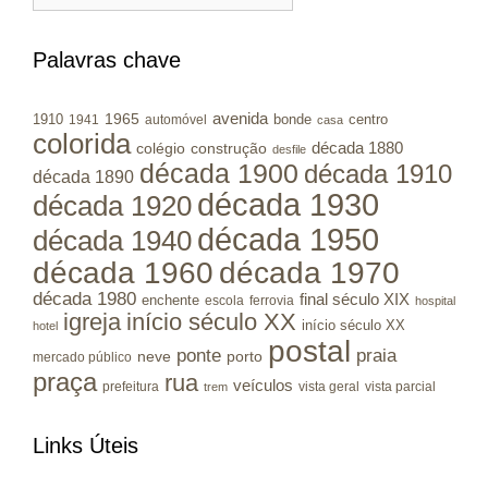
Municípios
RS
Palavras chave
avenida
1965
1910
bonde
centro
1941
automóvel
casa
colorida
colégio
construção
década 1880
desfile
década 1900
década 1910
década 1890
década 1930
década 1920
década 1950
década 1940
década 1960
década 1970
década 1980
final século XIX
enchente
escola
ferrovia
hospital
igreja
início século XX
início século XX
hotel
postal
ponte
praia
porto
neve
mercado público
praça
rua
veículos
prefeitura
vista geral
vista parcial
trem
Links Úteis