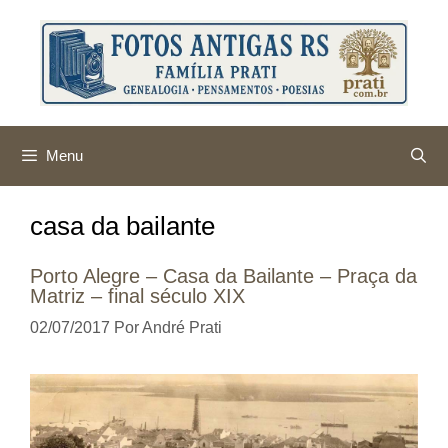
Pular
para
o
conteúdo
Menu
casa da bailante
Porto Alegre – Casa da Bailante – Praça da
Matriz – final século XIX
02/07/2017
Por
André Prati