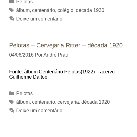
Categorias
Pelotas
Tags
álbum
,
centenário
,
colégio
,
década 1930
Deixe um comentário
Pelotas – Cervejaria Ritter – década 1920
04/06/2016
Por
André Prati
Fonte: álbum Centenário Pelotas(1922) – acervo
Guilherme Daltoé.
Categorias
Pelotas
Tags
álbum
,
centenário
,
cervejaria
,
década 1920
Deixe um comentário