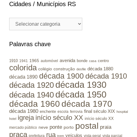
Cidades / Municípios RS
Cidades
/
Municípios
RS
Palavras chave
avenida
1965
1910
bonde
centro
1941
automóvel
casa
colorida
colégio
construção
década 1880
desfile
década 1900
década 1910
década 1890
década 1930
década 1920
década 1950
década 1940
década 1960
década 1970
década 1980
final século XIX
enchente
escola
ferrovia
hospital
igreja
início século XX
início século XX
hotel
postal
ponte
praia
porto
neve
mercado público
praça
rua
veículos
prefeitura
vista geral
vista parcial
trem