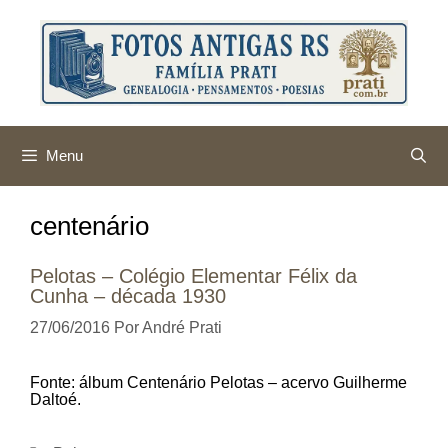
Pular
para
o
conteúdo
Menu
centenário
Pelotas – Colégio Elementar Félix da
Cunha – década 1930
27/06/2016
Por
André Prati
Fonte: álbum Centenário Pelotas – acervo Guilherme
Daltoé.