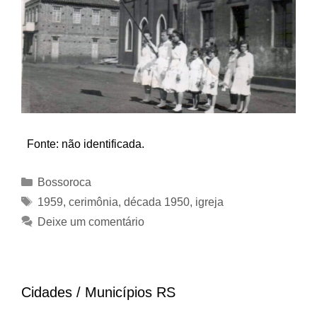
Fonte: não identificada.
Categorias
Bossoroca
Tags
1959
,
cerimônia
,
década 1950
,
igreja
Deixe um comentário
Cidades / Municípios RS