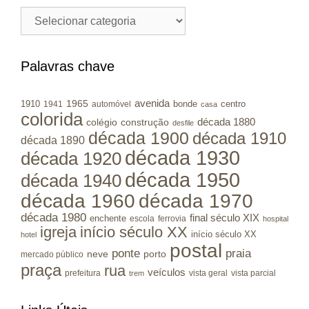
Cidades
/
Municípios
RS
Palavras chave
avenida
1965
1910
bonde
centro
1941
automóvel
casa
colorida
colégio
construção
década 1880
desfile
década 1900
década 1910
década 1890
década 1930
década 1920
década 1950
década 1940
década 1960
década 1970
década 1980
final século XIX
enchente
escola
ferrovia
hospital
igreja
início século XX
início século XX
hotel
postal
ponte
praia
porto
neve
mercado público
praça
rua
veículos
prefeitura
vista geral
vista parcial
trem