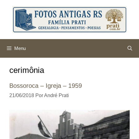
Pular
para
o
conteúdo
Menu
cerimônia
Bossoroca – Igreja – 1959
21/06/2018
Por
André Prati