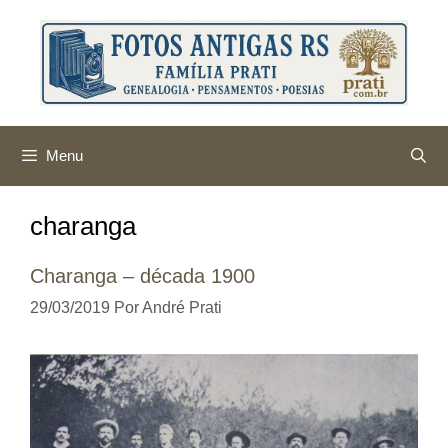
Pular
para
o
conteúdo
Menu
charanga
Charanga – década 1900
29/03/2019
Por
André Prati