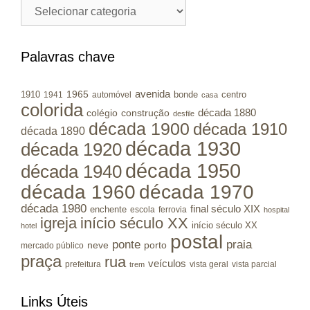
Cidades
/
Municípios
RS
Palavras chave
avenida
1965
1910
bonde
centro
1941
automóvel
casa
colorida
colégio
construção
década 1880
desfile
década 1900
década 1910
década 1890
década 1930
década 1920
década 1950
década 1940
década 1960
década 1970
década 1980
final século XIX
enchente
escola
ferrovia
hospital
igreja
início século XX
início século XX
hotel
postal
ponte
praia
porto
neve
mercado público
praça
rua
veículos
prefeitura
vista geral
vista parcial
trem
Links Úteis