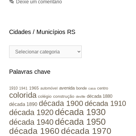
Deixe um comentário
Cidades / Municípios RS
Cidades
/
Municípios
RS
Palavras chave
avenida
1965
1910
bonde
centro
1941
automóvel
casa
colorida
colégio
construção
década 1880
desfile
década 1900
década 1910
década 1890
década 1930
década 1920
década 1950
década 1940
década 1960
década 1970