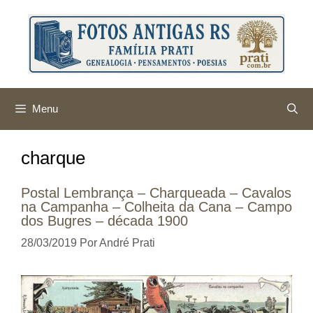
Pular
para
o
conteúdo
Menu
charque
Postal Lembrança – Charqueada – Cavalos
na Campanha – Colheita da Cana – Campo
dos Bugres – década 1900
28/03/2019
Por
André Prati