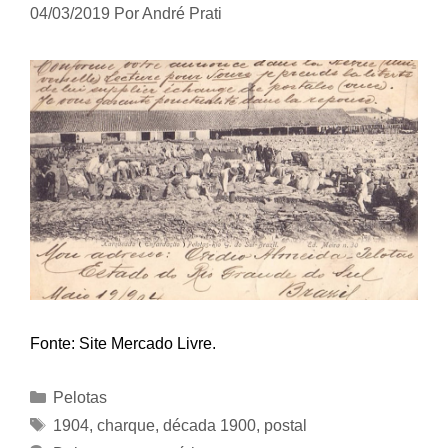
04/03/2019
Por
André Prati
Fonte: Site Mercado Livre.
Categorias
Pelotas
Tags
1904
,
charque
,
década 1900
,
postal