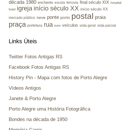
década 1980
final século XIX
enchente
escola
ferrovia
hospital
igreja
início século XX
início século XX
hotel
postal
ponte
praia
porto
neve
mercado público
praça
rua
veículos
prefeitura
vista geral
vista parcial
trem
Links Úteis
Twitter Fotos Antigas RS
Facebook Fotos Antigas RS
History Pin - Mapa com fotos de Porto Alegre
Vídeos Antigos
Janete & Porto Alegre
Porto Alegre uma História Fotográfica
Bondes na década de 1950
Memória Carris