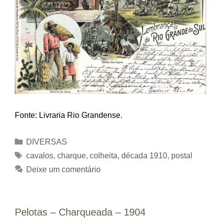
Fonte: Livraria Rio Grandense.
Categorias
DIVERSAS
Tags
cavalos
,
charque
,
colheita
,
década 1910
,
postal
Deixe um comentário
Pelotas – Charqueada – 1904