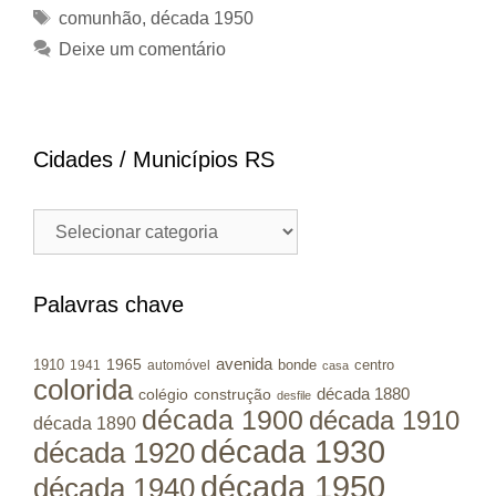
Tags
comunhão
,
década 1950
Deixe um comentário
Cidades / Municípios RS
Cidades
/
Municípios
RS
Palavras chave
avenida
1965
1910
bonde
centro
1941
automóvel
casa
colorida
colégio
construção
década 1880
desfile
década 1900
década 1910
década 1890
década 1930
década 1920
década 1950
década 1940