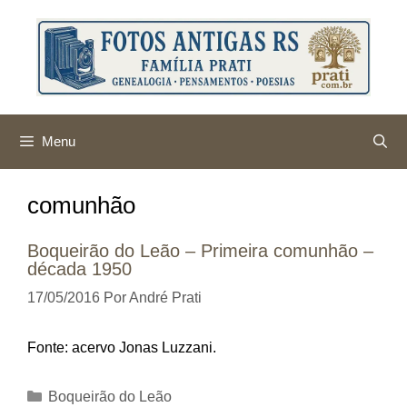
Pular
para
o
conteúdo
Menu
comunhão
Boqueirão do Leão – Primeira comunhão –
década 1950
17/05/2016
Por
André Prati
Fonte: acervo Jonas Luzzani.
Categorias
Boqueirão do Leão