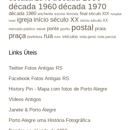
década 1960
década 1970
década 1980
final século XIX
enchente
escola
ferrovia
hospital
igreja
início século XX
início século XX
hotel
postal
ponte
praia
porto
neve
mercado público
praça
rua
veículos
prefeitura
vista geral
vista parcial
trem
Links Úteis
Twitter Fotos Antigas RS
Facebook Fotos Antigas RS
History Pin - Mapa com fotos de Porto Alegre
Vídeos Antigos
Janete & Porto Alegre
Porto Alegre uma História Fotográfica