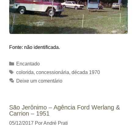
Fonte: não identificada.
Categorias
Encantado
Tags
colorida
,
concessionária
,
década 1970
Deixe um comentário
São Jerônimo – Agência Ford Werlang &
Carrion – 1951
05/12/2017
Por
André Prati