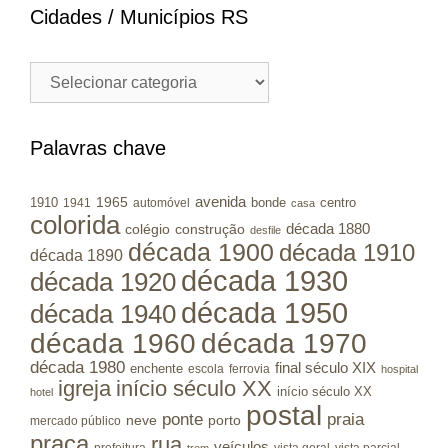
Cidades / Municípios RS
Cidades
/
Municípios
RS
Palavras chave
avenida
1965
1910
bonde
centro
1941
automóvel
casa
colorida
colégio
construção
década 1880
desfile
década 1900
década 1910
década 1890
década 1930
década 1920
década 1950
década 1940
década 1960
década 1970
década 1980
final século XIX
enchente
escola
ferrovia
hospital
igreja
início século XX
início século XX
hotel
postal
ponte
praia
porto
neve
mercado público
praça
rua
veículos
prefeitura
vista geral
vista parcial
trem