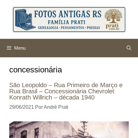
Pular
para
o
conteúdo
Menu
concessionária
São Leopoldo – Rua Primeiro de Março e
Rua Brasil – Concessionária Chevrolet
Konrath Willrich – década 1940
29/06/2021
Por
André Prati