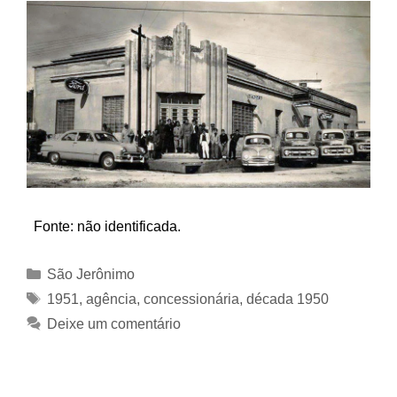
Fonte: não identificada.
Categorias
São Jerônimo
Tags
1951
,
agência
,
concessionária
,
década 1950
Deixe um comentário