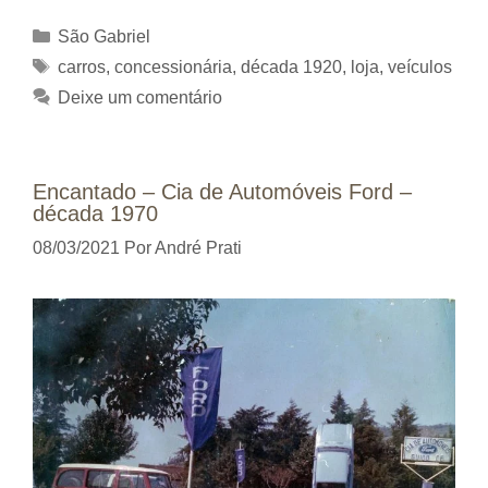
Categorias
São Gabriel
Tags
carros
,
concessionária
,
década 1920
,
loja
,
veículos
Deixe um comentário
Encantado – Cia de Automóveis Ford –
década 1970
08/03/2021
Por
André Prati