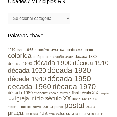
Cidades / Municípios RS
Cidades
/
Municípios
RS
Palavras chave
avenida
1965
1910
bonde
centro
1941
automóvel
casa
colorida
colégio
construção
década 1880
desfile
década 1900
década 1910
década 1890
década 1930
década 1920
década 1950
década 1940
década 1960
década 1970
década 1980
final século XIX
enchente
escola
ferrovia
hospital
igreja
início século XX
início século XX
hotel
postal
ponte
praia
porto
neve
mercado público
praça
rua
veículos
prefeitura
vista geral
vista parcial
trem