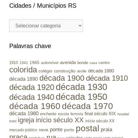
Cidades / Municípios RS
Cidades
/
Municípios
RS
Palavras chave
avenida
1965
1910
bonde
centro
1941
automóvel
casa
colorida
colégio
construção
década 1880
desfile
década 1900
década 1910
década 1890
década 1930
década 1920
década 1950
década 1940
década 1960
década 1970
década 1980
final século XIX
enchente
escola
ferrovia
hospital
igreja
início século XX
início século XX
hotel
postal
ponte
praia
porto
neve
mercado público
praça
rua
veículos