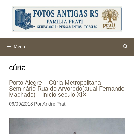
Pular
para
o
conteúdo
Menu
cúria
Porto Alegre – Cúria Metropolitana –
Seminário Rua do Arvoredo(atual Fernando
Machado) – início século XIX
09/09/2018
Por
André Prati