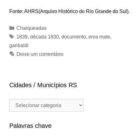
Fonte: AHRS(Arquivo Histórico do Rio Grande do Sul).
Categorias
Charqueadas
Tags
1839
,
década 1830
,
documento
,
erva mate
,
garibaldi
Deixe um comentário
Cidades / Municípios RS
Cidades
/
Municípios
RS
Palavras chave