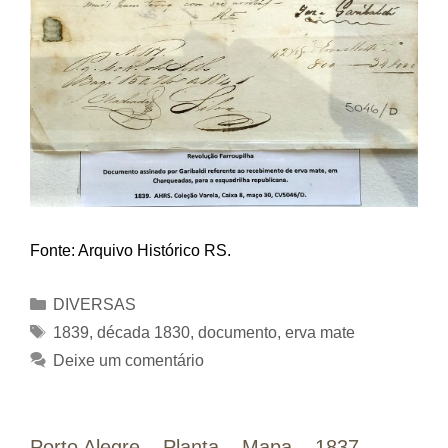
Fonte: Arquivo Histórico RS.
Categorias
DIVERSAS
Tags
1839
,
década 1830
,
documento
,
erva mate
Deixe um comentário
Porto Alegre – Planta – Mapa – 1837