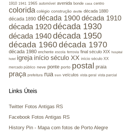
avenida
1965
1910
bonde
centro
1941
automóvel
casa
colorida
colégio
construção
década 1880
desfile
década 1900
década 1910
década 1890
década 1930
década 1920
década 1950
década 1940
década 1960
década 1970
década 1980
final século XIX
enchente
escola
ferrovia
hospital
igreja
início século XX
início século XX
hotel
postal
ponte
praia
porto
neve
mercado público
praça
rua
veículos
prefeitura
vista geral
vista parcial
trem
Links Úteis
Twitter Fotos Antigas RS
Facebook Fotos Antigas RS
History Pin - Mapa com fotos de Porto Alegre