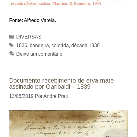
Fonte: Alfredo Varela.
Categorias
DIVERSAS
Tags
1836
,
bandeira
,
colorida
,
década 1830
Deixe um comentário
Documento recebimento de erva mate
assinado por Garibaldi – 1839
13/05/2019
Por
André Prati