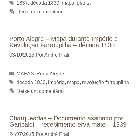
Tags
1837
,
década 1830
,
mapa
,
planta
Deixe um comentário
Porto Alegre – Mapa durante Império e
Revolução Farroupilha – década 1830
03/10/2016
Por
André Prati
Categorias
MAPAS
,
Porto Alegre
Tags
década 1830
,
império
,
mapa
,
revolução farroupilha
Deixe um comentário
Charqueadas – Documento assinado por
Garibaldi – recebimento erva mate – 1839
24/07/2015
Por
André Prati