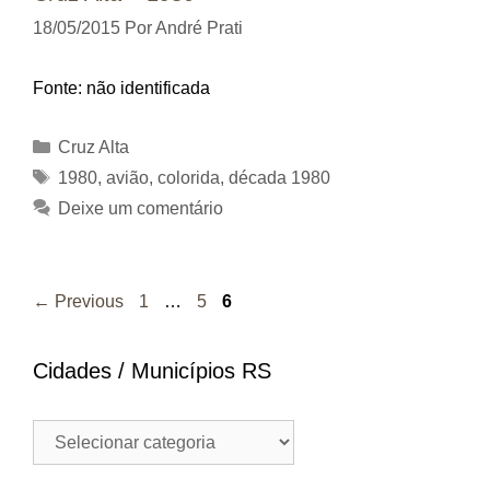
18/05/2015
Por
André Prati
Fonte: não identificada
Categorias
Cruz Alta
Tags
1980
,
avião
,
colorida
,
década 1980
Deixe um comentário
Page
Page
Page
←
Previous
1
…
5
6
Cidades / Municípios RS
Cidades
/
Municípios
RS