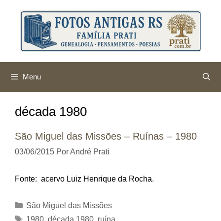
Pular
para
o
conteúdo
Menu
década 1980
São Miguel das Missões – Ruínas – 1980
03/06/2015
Por
André Prati
Fonte: acervo Luiz Henrique da Rocha.
Categorias
São Miguel das Missões
Tags
1980
,
década 1980
,
ruína