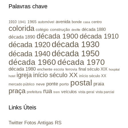
Palavras chave
avenida
1965
1910
bonde
centro
1941
automóvel
casa
colorida
colégio
construção
década 1880
desfile
década 1900
década 1910
década 1890
década 1930
década 1920
década 1950
década 1940
década 1960
década 1970
década 1980
final século XIX
enchente
escola
ferrovia
hospital
igreja
início século XX
início século XX
hotel
postal
ponte
praia
porto
neve
mercado público
praça
rua
veículos
prefeitura
vista geral
vista parcial
trem
Links Úteis
Twitter Fotos Antigas RS