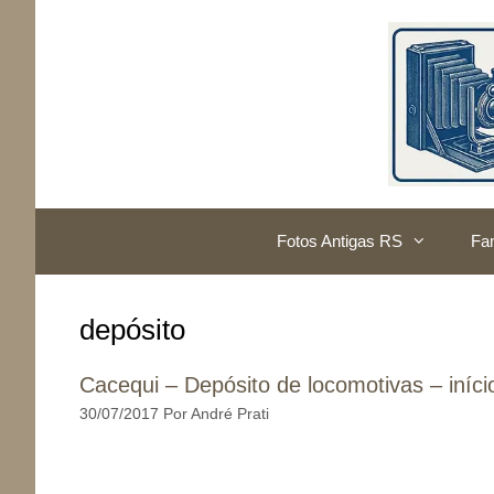
Pular
para
o
conteúdo
Fotos Antigas RS
Fam
depósito
Cacequi – Depósito de locomotivas – iníci
30/07/2017
Por
André Prati