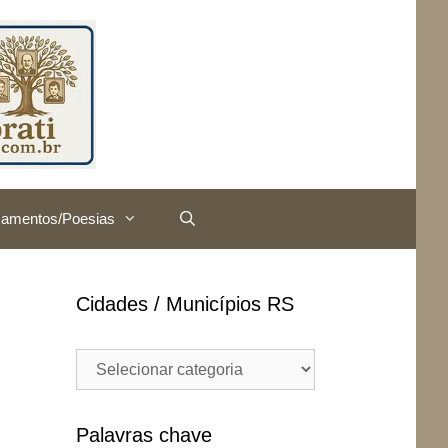
amentos/Poesias
Cidades / Municípios RS
Cidades
/
Municípios
RS
Palavras chave