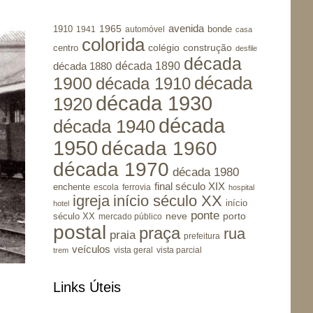
avenida
1965
1910
bonde
1941
automóvel
casa
colorida
colégio
construção
centro
desfile
década
década 1890
década 1880
1900
década
década 1910
década 1930
1920
década
década 1940
1950
década 1960
década 1970
década 1980
final século XIX
enchente
escola
ferrovia
hospital
igreja
início século XX
início
hotel
ponte
porto
século XX
neve
mercado público
postal
praça
rua
praia
prefeitura
veículos
vista geral
vista parcial
trem
Links Úteis