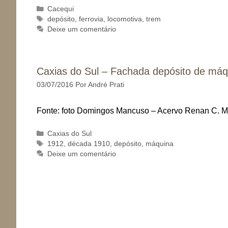
Categorias
Cacequi
Tags
depósito
,
ferrovia
,
locomotiva
,
trem
Deixe um comentário
Caxias do Sul – Fachada depósito de má
03/07/2016
Por
André Prati
Fonte: foto Domingos Mancuso – Acervo Renan C. 
Categorias
Caxias do Sul
Tags
1912
,
década 1910
,
depósito
,
máquina
Deixe um comentário