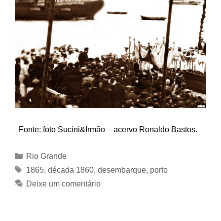
Fonte: foto Sucini&Irmão – acervo Ronaldo Bastos.
Categorias
Rio Grande
Tags
1865
,
década 1860
,
desembarque
,
porto
Deixe um comentário