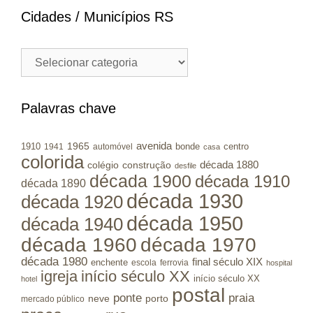
Cidades / Municípios RS
Cidades
/
Municípios
RS
Palavras chave
avenida
1965
1910
bonde
centro
1941
automóvel
casa
colorida
colégio
construção
década 1880
desfile
década 1900
década 1910
década 1890
década 1930
década 1920
década 1950
década 1940
década 1960
década 1970
década 1980
final século XIX
enchente
escola
ferrovia
hospital
igreja
início século XX
início século XX
hotel
postal
ponte
praia
porto
neve
mercado público