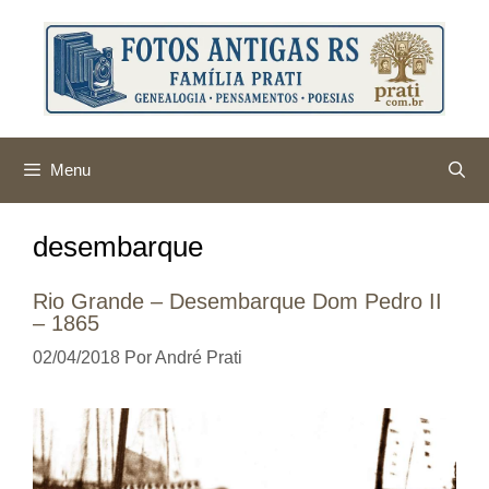
Pular
para
o
conteúdo
Menu
desembarque
Rio Grande – Desembarque Dom Pedro II
– 1865
02/04/2018
Por
André Prati