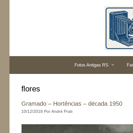
Pular
para
o
conteúdo
Fotos Antigas RS
Fam
flores
Gramado – Hortências – década 1950
10/12/2018
Por
André Prati