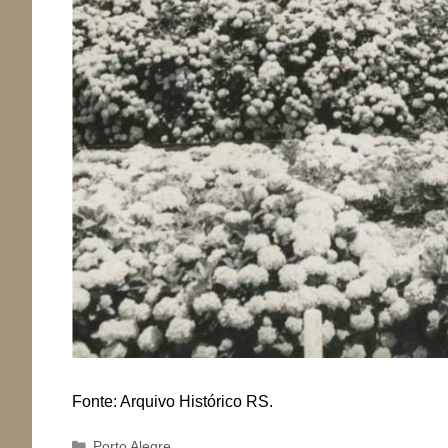
Fonte: Arquivo Histórico RS.
Categorias
Porto Alegre