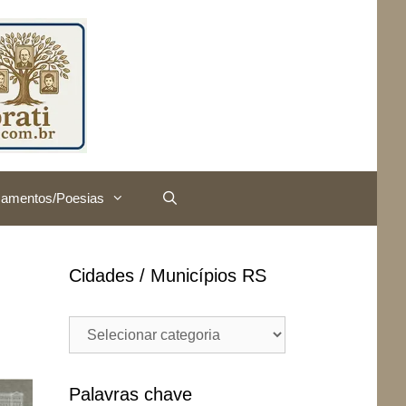
amentos/Poesias
Cidades / Municípios RS
Cidades
/
Municípios
RS
Palavras chave