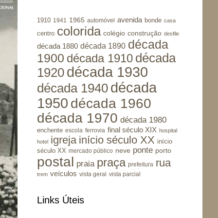
avenida
1965
1910
bonde
1941
automóvel
casa
colorida
colégio
construção
centro
desfile
década
década 1890
década 1880
1900
década
década 1910
década 1930
1920
década
década 1940
1950
década 1960
década 1970
década 1980
final século XIX
enchente
escola
ferrovia
hospital
igreja
início século XX
início
hotel
ponte
porto
século XX
neve
mercado público
postal
praça
rua
praia
prefeitura
veículos
vista geral
vista parcial
trem
Links Úteis