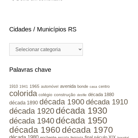
Cidades / Municípios RS
Cidades
/
Municípios
RS
Palavras chave
avenida
1965
1910
bonde
centro
1941
automóvel
casa
colorida
colégio
construção
década 1880
desfile
década 1900
década 1910
década 1890
década 1930
década 1920
década 1950
década 1940
década 1960
década 1970
década 1980
final século XIX
enchente
escola
ferrovia
hospital