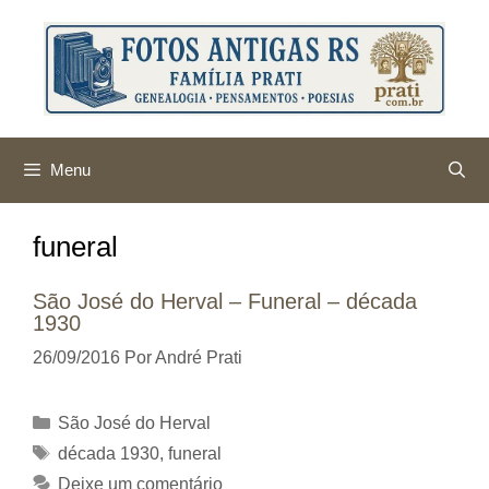
Pular
para
o
conteúdo
Menu
funeral
São José do Herval – Funeral – década
1930
26/09/2016
Por
André Prati
Categorias
São José do Herval
Tags
década 1930
,
funeral
Deixe um comentário