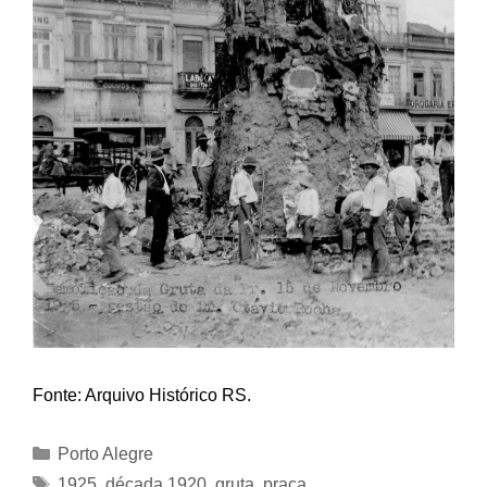
Fonte: Arquivo Histórico RS.
Categorias
Porto Alegre
Tags
1925
,
década 1920
,
gruta
,
praça