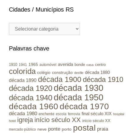
Cidades / Municípios RS
Cidades
/
Municípios
RS
Palavras chave
avenida
1965
1910
bonde
centro
1941
automóvel
casa
colorida
colégio
construção
década 1880
desfile
década 1900
década 1910
década 1890
década 1930
década 1920
década 1950
década 1940
década 1960
década 1970
década 1980
final século XIX
enchente
escola
ferrovia
hospital
igreja
início século XX
início século XX
hotel
postal
ponte
praia
porto
neve
mercado público