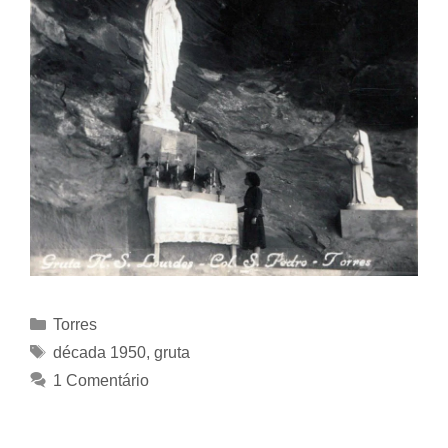
Categorias
Torres
Tags
década 1950
,
gruta
1 Comentário