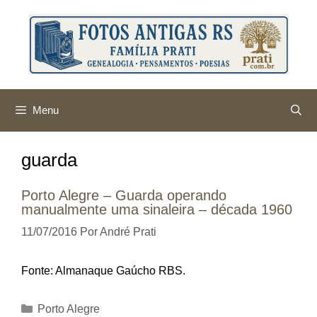
Pular
para
o
conteúdo
Menu
guarda
Porto Alegre – Guarda operando
manualmente uma sinaleira – década 1960
11/07/2016
Por
André Prati
Fonte: Almanaque Gaúcho RBS.
Categorias
Porto Alegre