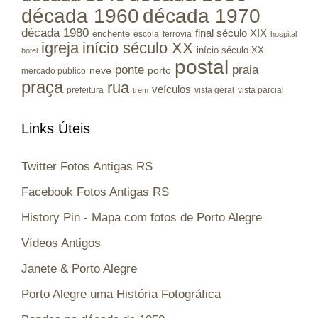
década 1960
década 1970
década 1980
final século XIX
enchente
escola
ferrovia
hospital
igreja
início século XX
início século XX
hotel
postal
ponte
praia
porto
neve
mercado público
praça
rua
veículos
prefeitura
vista geral
vista parcial
trem
Links Úteis
Twitter Fotos Antigas RS
Facebook Fotos Antigas RS
History Pin - Mapa com fotos de Porto Alegre
Vídeos Antigos
Janete & Porto Alegre
Porto Alegre uma História Fotográfica