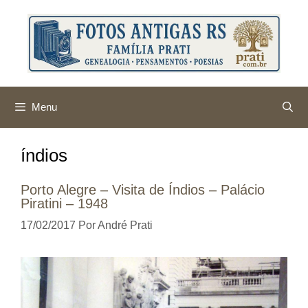
Pular
para
o
conteúdo
Menu
índios
Porto Alegre – Visita de Índios – Palácio
Piratini – 1948
17/02/2017
Por
André Prati