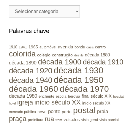
Cidades
/
Municípios
RS
Palavras chave
avenida
1965
1910
bonde
centro
1941
automóvel
casa
colorida
colégio
construção
década 1880
desfile
década 1900
década 1910
década 1890
década 1930
década 1920
década 1950
década 1940
década 1960
década 1970
década 1980
final século XIX
enchente
escola
ferrovia
hospital
igreja
início século XX
início século XX
hotel
postal
ponte
praia
porto
neve
mercado público
praça
rua
veículos
prefeitura
vista geral
vista parcial
trem