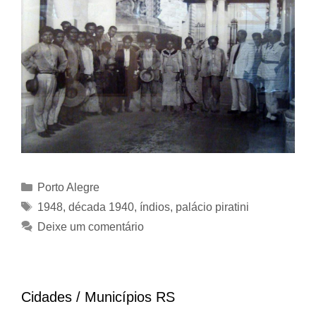
Categorias
Porto Alegre
Tags
1948
,
década 1940
,
índios
,
palácio piratini
Deixe um comentário
Cidades / Municípios RS