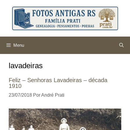
Pular
para
o
conteúdo
Menu
lavadeiras
Feliz – Senhoras Lavadeiras – década
1910
23/07/2018
Por
André Prati