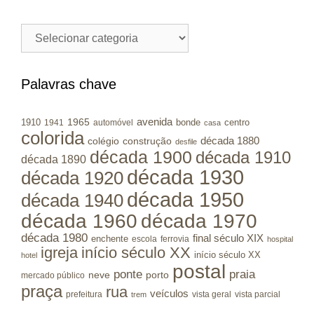
Cidades
/
Municípios
RS
Palavras chave
avenida
1965
1910
bonde
centro
1941
automóvel
casa
colorida
colégio
construção
década 1880
desfile
década 1900
década 1910
década 1890
década 1930
década 1920
década 1950
década 1940
década 1960
década 1970
década 1980
final século XIX
enchente
escola
ferrovia
hospital
igreja
início século XX
início século XX
hotel
postal
ponte
praia
porto
neve
mercado público
praça
rua
veículos
prefeitura
vista geral
vista parcial
trem