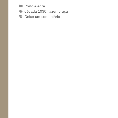
Categorias
Porto Alegre
Tags
década 1930
,
lazer
,
praça
Deixe um comentário