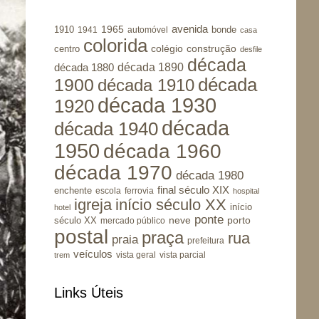
avenida
1965
1910
bonde
1941
automóvel
casa
colorida
colégio
construção
centro
desfile
década
década 1890
década 1880
1900
década
década 1910
década 1930
1920
década
década 1940
1950
década 1960
década 1970
década 1980
final século XIX
enchente
escola
ferrovia
hospital
igreja
início século XX
início
hotel
ponte
porto
século XX
neve
mercado público
postal
praça
rua
praia
prefeitura
veículos
vista geral
vista parcial
trem
Links Úteis