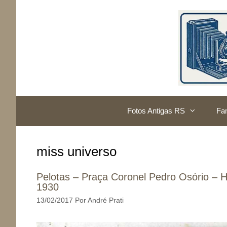
Pular
para
o
conteúdo
Fotos Antigas RS
Fam
miss universo
Pelotas – Praça Coronel Pedro Osório –
1930
13/02/2017
Por
André Prati