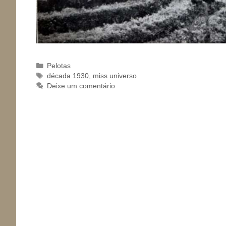
Categorias
Pelotas
Tags
década 1930
,
miss universo
Deixe um comentário