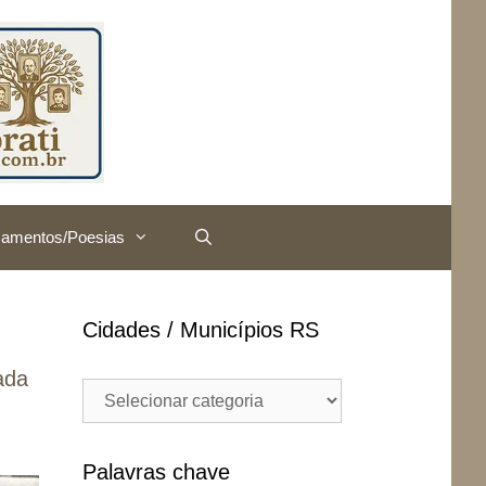
amentos/Poesias
Cidades / Municípios RS
ada
Cidades
/
Municípios
RS
Palavras chave