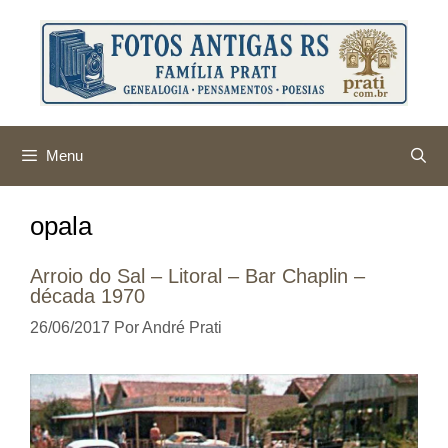
Pular
para
o
conteúdo
Menu
opala
Arroio do Sal – Litoral – Bar Chaplin –
década 1970
26/06/2017
Por
André Prati