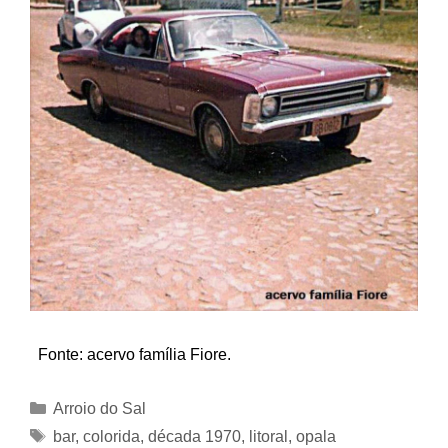
Fonte: acervo família Fiore.
Categorias
Arroio do Sal
Tags
bar
,
colorida
,
década 1970
,
litoral
,
opala