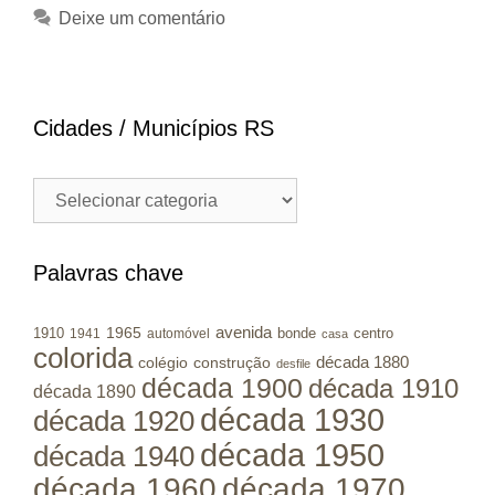
Deixe um comentário
Cidades / Municípios RS
Cidades
/
Municípios
RS
Palavras chave
avenida
1965
1910
bonde
centro
1941
automóvel
casa
colorida
colégio
construção
década 1880
desfile
década 1900
década 1910
década 1890
década 1930
década 1920
década 1950
década 1940
década 1960
década 1970