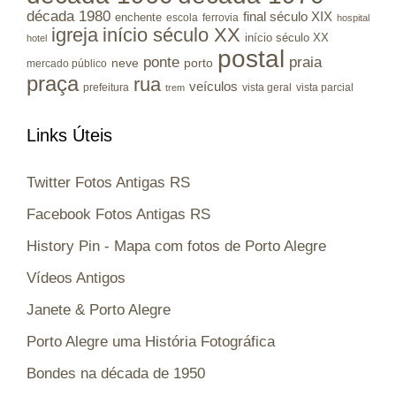
década 1980
final século XIX
enchente
escola
ferrovia
hospital
igreja
início século XX
início século XX
hotel
postal
ponte
praia
porto
neve
mercado público
praça
rua
veículos
prefeitura
vista geral
vista parcial
trem
Links Úteis
Twitter Fotos Antigas RS
Facebook Fotos Antigas RS
History Pin - Mapa com fotos de Porto Alegre
Vídeos Antigos
Janete & Porto Alegre
Porto Alegre uma História Fotográfica
Bondes na década de 1950